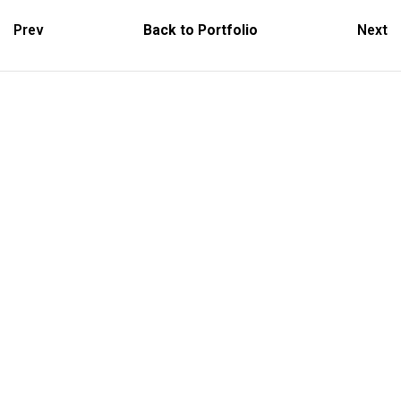
Prev
Back to Portfolio
Next
Portfolio PDF (descarga)
–
Alta Resolución
–
Comprimido
Contacto
(+34) 664 016 383
jodra.mario@gmail.com